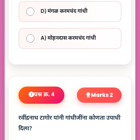
D) मंगळ करमचंद गांधी
A) मोहनदास करमचंद गांधी
प्रश्न क्र. 4
Marks 2
रवींद्रनाथ टागोर यांनी गांधीजींना कोणता उपाधी
दिला?