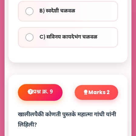
B) स्वदेशी चळवळ
C) सविनय कायदेभंग चळवळ
प्रश्न क्र. 9
Marks 2
खालीलपैकी कोणती पुस्तके महात्मा गांधी यांनी
लिहिली?