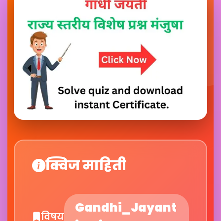
क्विज माहिती
Gandhi_Jayant
विषय