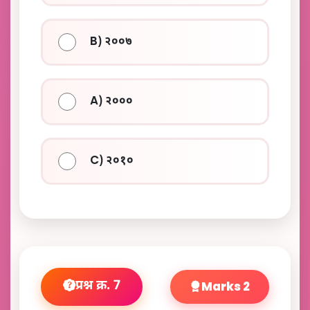
B) २००७
A) २०००
C) २०१०
प्रश्न क्र. 7
Marks 2