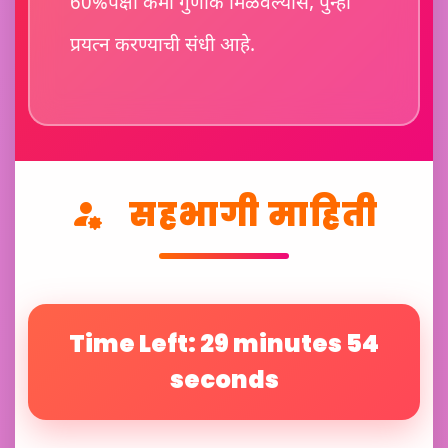
60%पेक्षा कमी गुणांक मिळवल्यास, पुन्हा
प्रयत्न करण्याची संधी आहे.
सहभागी माहिती
Time Left: 29 minutes 52
seconds