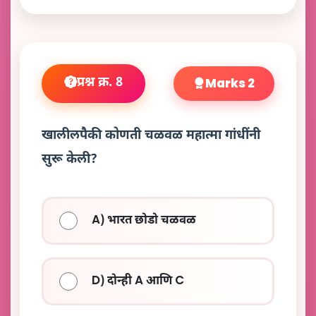
प्रश्न क्र. 8
Marks 2
खालीलपैकी कोणती चळवळ महात्मा गांधींनी
सुरू केली?
A) भारत छोडो चळवळ
D) दोन्ही A आणि C