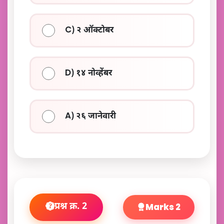
C) २ ऑक्टोबर
D) १४ नोव्हेंबर
A) २६ जानेवारी
प्रश्न क्र. 2
Marks 2