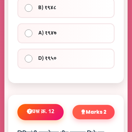
B) १९४८
A) १९४७
D) १९५०
प्रश्न क्र. 12
Marks 2