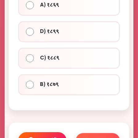
A) १८६९
D) १८९९
C) १८८९
B) १८७९