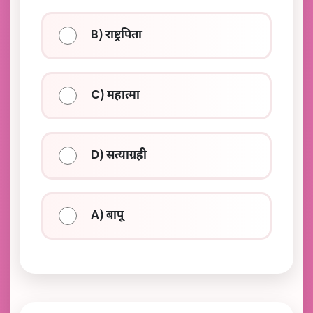
B) राष्ट्रपिता
C) महात्मा
D) सत्याग्रही
A) बापू