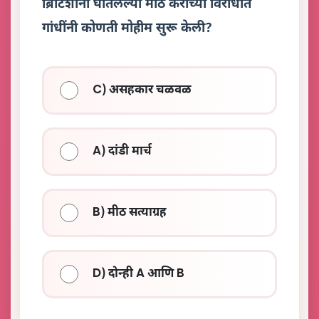
ब्रिटिशांनी घातलेल्या मीठ कराच्या विरोधात
गांधींनी कोणती मोहीम सुरू केली?
C) असहकार चळवळ
A) दांडी मार्च
B) मीठ सत्याग्रह
D) दोन्ही A आणि B