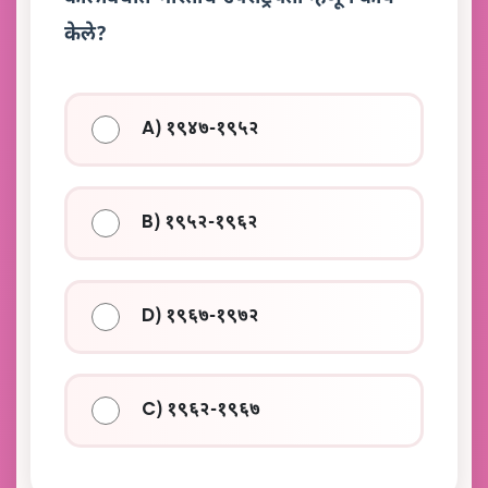
केले?
A) १९४७-१९५२
B) १९५२-१९६२
D) १९६७-१९७२
C) १९६२-१९६७