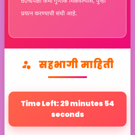
60%पेक्षा कमी गुणांक मिळवल्यास, पुन्हा
प्रयत्न करण्याची संधी आहे.
सहभागी माहिती
Time Left: 29 minutes 52
seconds