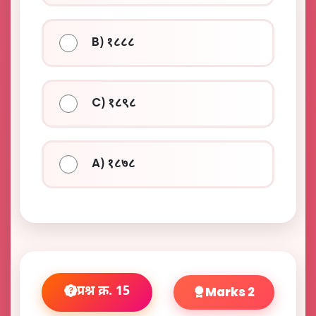
B) १८८८
C) १८९८
A) १८७८
प्रश्न क्र. 15
Marks 2