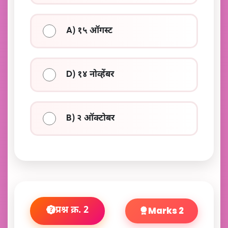
A) १५ ऑगस्ट
D) १४ नोव्हेंबर
B) २ ऑक्टोबर
प्रश्न क्र. 2
Marks 2