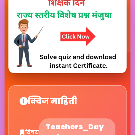
क्विज माहिती
Teachers_Day
विषय