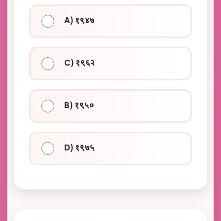
A) १९४७
C) १९६२
B) १९५०
D) १९७५