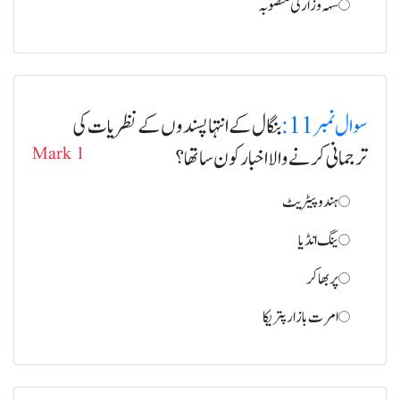
سہہ وزارتی منصوبہ
سوال نمبر 11:
بنگال کے انتہا پسندوں کے نظریات کی
ترجمانی کرنے والا اخبار کون سا تھا؟
Mark 1
ہندو پیٹریٹ
ینگ انڈیا
پربھاکر
امرت بازار پتریکا