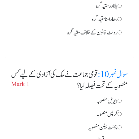
پشاور ستیہ گرہ
دھارا سنا ستید گره
رولٹ قانون کے خلاف ستیہ گرہ
سوال نمبر 10:
قومی جماعت نے ملک کی آزادی کے لیے کس
منصوبہ کے تحت فیصلہ لیا؟
Mark 1
ویویل منصوبہ
کرپس منصوبہ
ماؤنٹ بیٹن منصوبہ