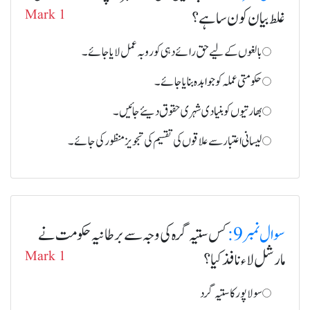
غلط بیان کون سا ہے؟
Mark 1
بالغوں کے لیے حق رائے دہی کو رو بہ عمل لایا جائے۔
حکومتی عملہ کو جوابدہ بنایا جائے۔
بھارتیوں کو بنیادی شہری حقوق دیئے جائیں۔
لیسانی اعتبار سے علاقوں کی تقسیم کی تجویز منظور کی جائے۔
سوال نمبر 9:
کس ستیہ گرہ کی وجہ سے برطانیہ حکومت نے
مارشل لاء نافذ کیا؟
Mark 1
سولا پور کا ستیہ گرد