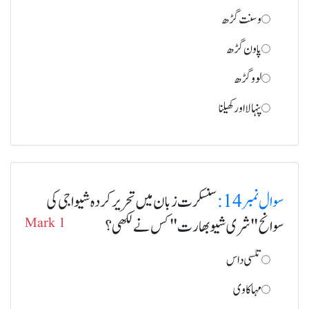
وسنت گڑھ
پاون گڑھ
لوو گڑھ
پنہالا اور کھیلنا
سوال نمبر 14:
سنسکرت زبان میں تحریر کردہ شیواجی کی
سوانح "شری شیو بھارت" کس نے لکھی؟
Mark 1
تلسی داس
مہا کاوی