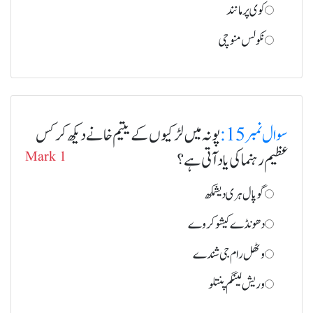
کوی پرمانند
نکولس منوچی
سوال نمبر 15:
پونہ میں لڑکیوں کے یتیم خانے دیکھ کر کس
عظیم رہنما کی یاد آتی ہے؟
Mark 1
گوپال ہری دیشمکھ
دھونڈے کیشو کروے
وٹھل رام جی شندے
وریش لینگم پنتلو