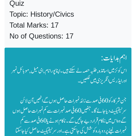
Quiz
Topic: History/Civics
Total Marks: 17
No of Questions: 17
اہم ہدایات:
اس کوئز میں اساتذہ, طلبہ حصہ لے سکتے ہیں۔ اپنا پورا نام, ای میل ,موبائل نمبر
اور ایڈریس انگریزی میں لکھیں۔
جن شرکاء کو 60 فی صد سے زائد نمبرات حاصل ہوں گے انھیں آن لائن
سرٹیفیکیٹ دیا جائے گا۔ جنھیں 60فی صد نمبرات سے کم نمبرات حاصل ہوں
گے وہ اس میں ناکام قرار دیے جائیں گے۔ناکام ہونے یا 60 فی صد سے کم
نمبرات لینے پر دوبارہ کوشش کی جا سکتی ہے۔اور سرٹیفیکیٹ حاصل کیا جا سکتا