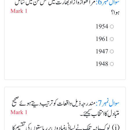
سوال نمبر 6:
مراٹھواڑہ آزاد بھارت میں کس سن میں شامل
ہوا؟
Mark 1
1954
1961
1947
1948
سوال نمبر 7:
مندرجہ ذیل واقعات کو ترتیب دیتے ہوئے صحیح
متبادل کا انتخاب کیجئے۔
Mark 1
(i) لوک مانیہ تلک نے لسانی بنیادوں پر ریاستوں کی تقسیم کا