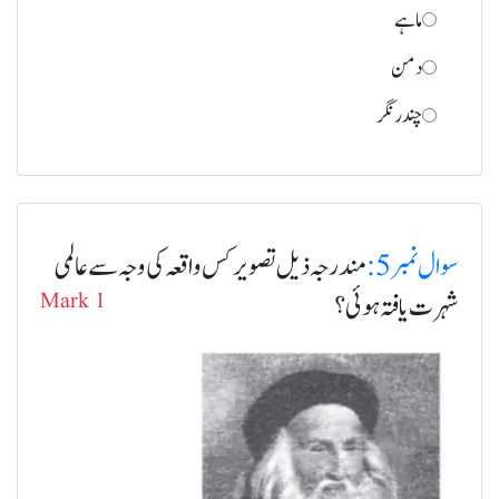
ماہے
دمن
چندر نگر
سوال نمبر 5:
مندرجہ ذیل تصویر کس واقعہ کی وجہ سے عالمی
شہرت یافتہ ہوئی؟
Mark 1