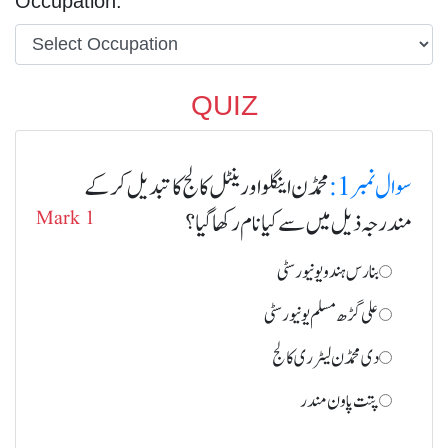
Occupation:
QUIZ
سوال نمبر 1:
محمڈن اینگلو اورینٹل کالج کا تبدیل کر کے
مندرجہ ذیل میں سے کیا نام رکھا گیا؟
Mark 1
بنارس ہندو یو نیورسٹی
علی گڑھ مسلم یونیورسٹی
دی محمڈن لیٹرری کالج
پتت پاون مندر