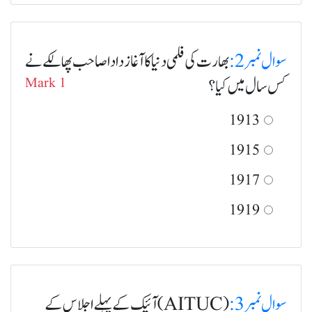
سوال نمبر 2:
بھارت کی فلمی دنیا کا آغاز دادا صاحب پھالکے نے
کس سال میں کیا؟
Mark 1
1913
1915
1917
1919
سوال نمبر 3:
(AITUC) آئیک کے پہلے اجلاس کے