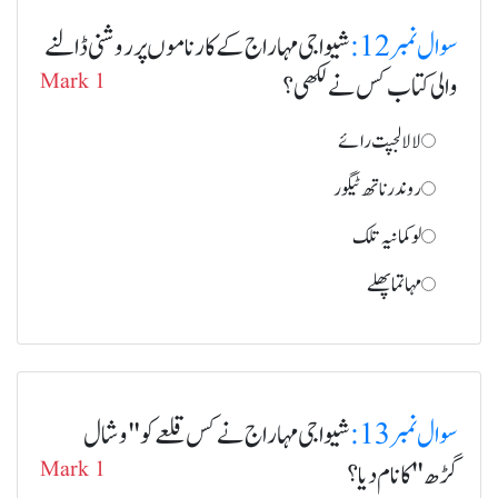
سوال نمبر 12:
شیواجی مہاراج کے کارناموں پر روشنی ڈالنے
والی کتاب کس نے لکھی؟
Mark 1
لالا لجپت رائے
روندرناتھ ٹیگور
لوکمانیہ تلک
مہا تما پھلے
سوال نمبر 13:
شیواجی مہاراج نے کس قلعے کو "وشال
گڑھ" کا نام دیا؟
Mark 1