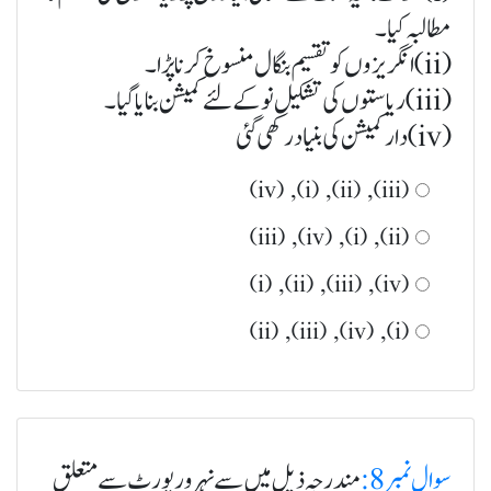
مطالبہ کیا۔
(ii) انگریزوں کو تقسیم بنگال منسوخ کرنا پڑا۔
(iii) ریاستوں کی تشکیل نو کے لئے کمیشن بنایا گیا۔
(iv) دار کمیشن کی بنیاد رکھی گئی
(iii), (ii), (i), (iv)
(ii), (i), (iv), (iii)
(iv), (iii), (ii), (i)
(i), (iv), (iii), (ii)
سوال نمبر 8:
مندرجہ ذیل میں سے نہر ور پورٹ سے متعلق