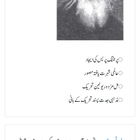
پرنٹنگ پریس کی ایجاد
عالمی شہرت یافتہ مصور
مل مزدور یونین تحریک
مذہبی جدت پسند تحریک کے بانی