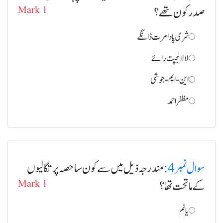
صدر کون تھے؟
Mark 1
شری پادا مرت ڈانگے
لالا لجپت رائے
این - ایم - جوشی
مظفر احمد
سوال نمبر 4:
مندرجہ ذیل میں سے کون سا حصہ پرتگالیوں
کے ماتحت تھا؟
Mark 1
یانم