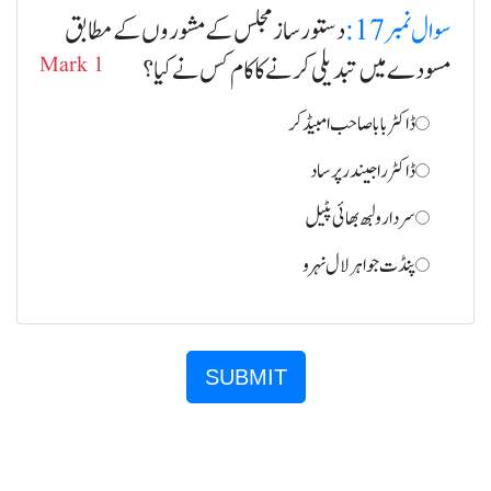
سوال نمبر 17:
دستور ساز مجلس کے مشوروں کے مطابق
مسودے میں تبدیلی کرنے کا کام کس نے کیا؟
Mark 1
ڈاکٹر بابا صاحب امبیڈکر
ڈاکٹر راجیندر پرساد
سردار ولبھ بھائی پٹیل
پنڈت جواہر لال نہرو
SUBMIT