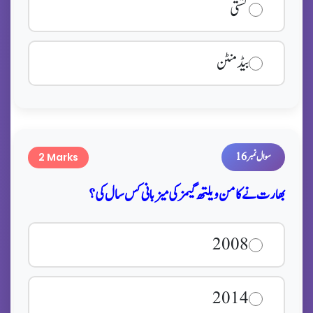
کشتی
بیڈمنٹن
سوال نمبر 16
2 Marks
بھارت نے کامن ویلتھ گیمز کی میزبانی کس سال کی؟
2008
2014