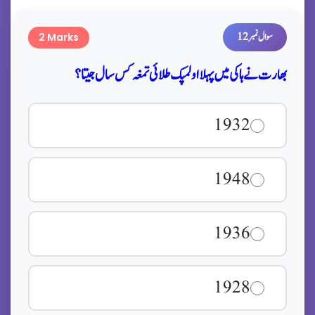
سوال نمبر 12
2 Marks
بھارت نے ہاکی میں پہلا اولمپک طلائی تمغہ کس سال جیتا؟
1932
1948
1936
1928