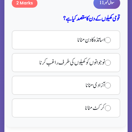
سوال نمبر 11
2 Marks
قومی کھیلوں کے دن کا مقصد کیا ہے؟
اساتذہ کا دن منانا
نوجوانوں کو کھیلوں کی طرف راغب کرنا
آزادی منانا
کرکٹ منانا