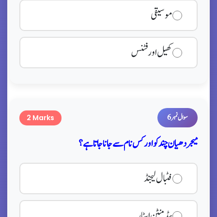
موسیقی
کھیل اور فٹنس
سوال نمبر 6
2 Marks
میجر دھیان چند کو اور کس نام سے جانا جاتا ہے؟
فٹبال لیجنڈ
بیڈمنٹن اسٹار