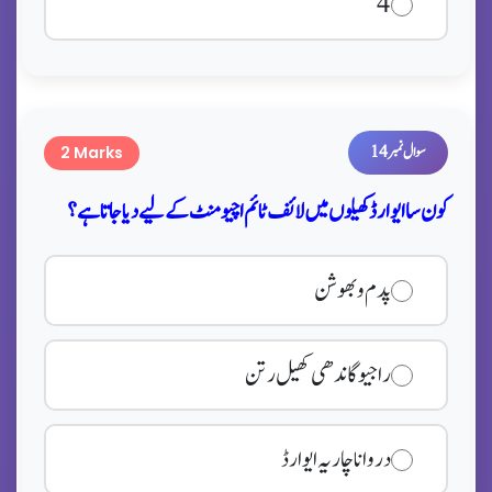
4
سوال نمبر 14
2 Marks
کون سا ایوارڈ کھیلوں میں لائف ٹائم اچیومنٹ کے لیے دیا جاتا ہے؟
پدم وبھوشن
راجیو گاندھی کھیل رتن
درواناچاریہ ایوارڈ