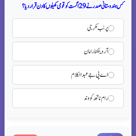
کس ہندوستانی صدر نے 29 اگست کو قومی کھیلوں کا دن قرار دیا؟
پرنب مکرجی
آر وینکٹارامان
اے پی جے عبد الکلام
رام ناتھ کووند