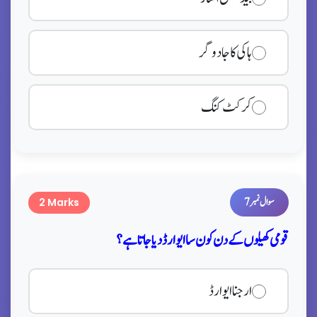
ہاکی کا جادوگر
کرکٹ کنگ
سوال نمبر 7
2 Marks
قومی کھیلوں کے دن کون سا ایوارڈ دیا جاتا ہے؟
ارجنا ایوارڈ