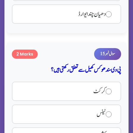
دھیان چند ایوارڈ
سوال نمبر 15
2 Marks
پی وی سندھو کس کھیل سے تعلق رکھتی ہیں؟
کرکٹ
ٹینس