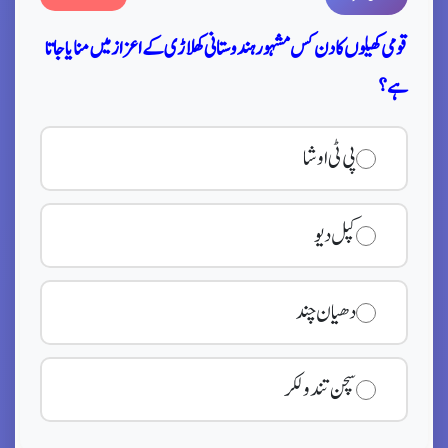
قومی کھیلوں کا دن کس مشہور ہندوستانی کھلاڑی کے اعزاز میں منایا جاتا
ہے؟
پی ٹی اوشا
کپل دیو
دھیان چند
سچن تندولکر