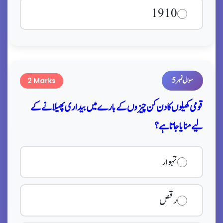
1910
سوال نمبر 5
2 Marks
قومی کھیلوں کا دن کن چیزوں کے بارے میں بیداری پھیلانے کے
لیے منایا جاتا ہے؟
تہوار
رقص