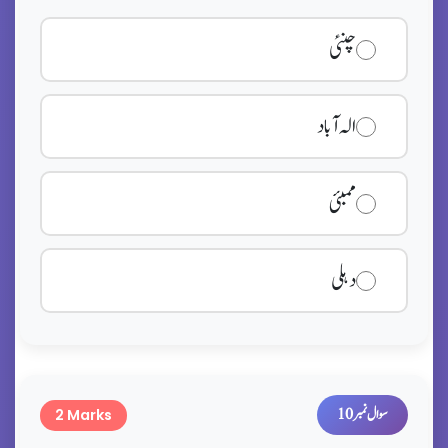
چنئی
الہ آباد
ممبئی
دہلی
سوال نمبر 10
2 Marks