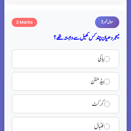
سوال نمبر 3
2 Marks
میجر دھیان چند کس کھیل سے وابستہ تھے؟
ہاکی
بیڈمنٹن
کرکٹ
فٹبال