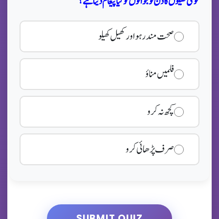
قومی کھیلوں کا دن نوجوانوں کو کیا پیغام دیتا ہے؟
صحت مند رہو اور کھیل کھیلو
فلمیں مناؤ
کچھ نہ کرو
صرف پڑھائی کرو
SUBMIT QUIZ