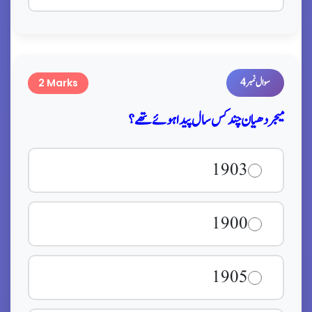
سوال نمبر 4
2 Marks
میجر دھیان چند کس سال پیدا ہوئے تھے؟
1903
1900
1905