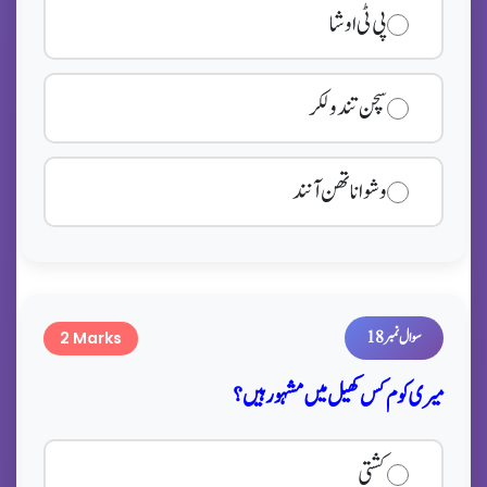
پی ٹی اوشا
سچن تندولکر
وشواناتھن آنند
سوال نمبر 18
2 Marks
میری کوم کس کھیل میں مشہور ہیں؟
کشتی