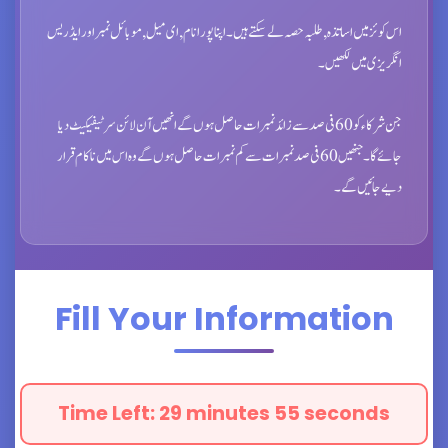
اس کوئز میں اساتذہ, طلبہ حصہ لے سکتے ہیں۔ اپنا پورا نام, ای میل ,موبائل نمبر اور ایڈریس
انگریزی میں لکھیں۔
جن شرکاء کو 60 فی صد سے زائد نمبرات حاصل ہوں گے انھیں آن لائن سرٹیفیکیٹ دیا
جائے گا۔ جنھیں 60فی صد نمبرات سے کم نمبرات حاصل ہوں گے وہ اس میں ناکام قرار
دیے جائیں گے۔
Fill Your Information
Time Left: 29 minutes 53 seconds