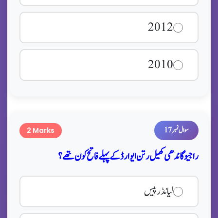
2012
2010
سوال نمبر 17
2 Marks
راجیو گاندھی کھیل رتن ایوارڈ کے پہلے فاتح کون تھے؟
لیانڈر پیس