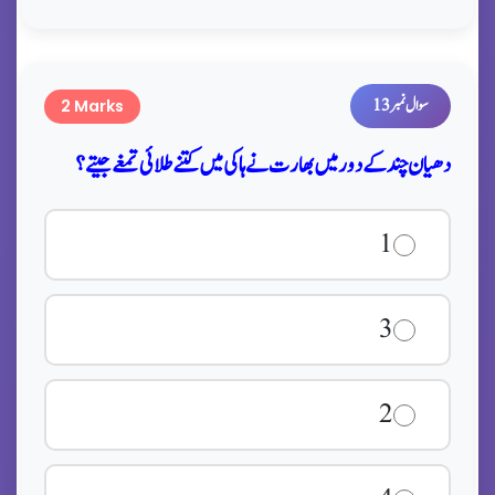
سوال نمبر 13
2 Marks
دھیان چند کے دور میں بھارت نے ہاکی میں کتنے طلائی تمغے جیتے؟
1
3
2