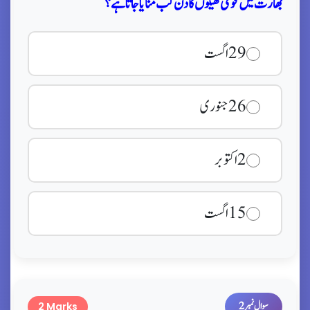
بھارت میں قومی کھیلوں کا دن کب منایا جاتا ہے؟
29 اگست
26 جنوری
2 اکتوبر
15 اگست
سوال نمبر 2
2 Marks