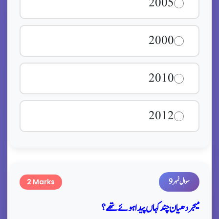
2005
2000
2010
2012
سوال نمبر 9
2 Marks
میجر دھیان چند کہاں پیدا ہوئے تھے؟