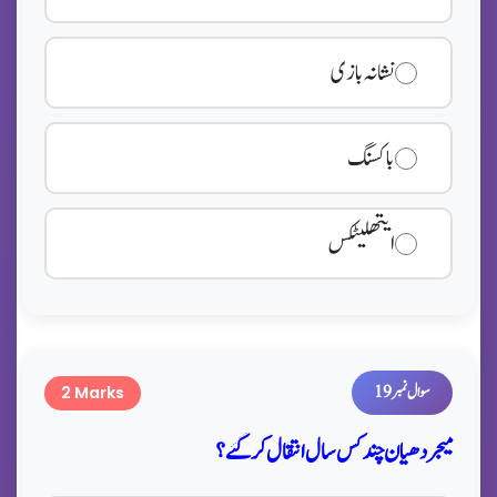
نشانہ بازی
باکسنگ
ایتھلیٹکس
سوال نمبر 19
2 Marks
میجر دھیان چند کس سال انتقال کر گئے؟