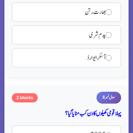
بھارت رتن
پدم شری
آسکر ایوارڈ
سوال نمبر 8
2 Marks
پہلا قومی کھیلوں کا دن کب منایا گیا؟